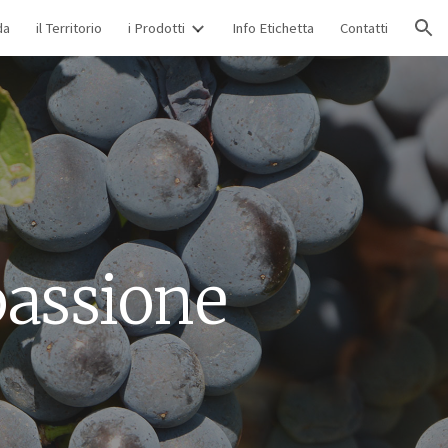
da
il Territorio
i Prodotti
Info Etichetta
Contatti
ion
passione